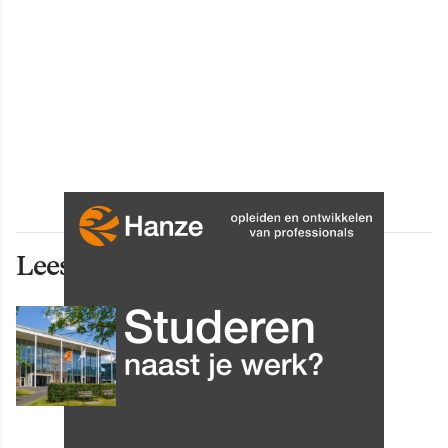
Lees ook deze artikelen
INNOVATIE
Grip op data en informatie:
Leergang Data en
Informatiehuishouding in
oktober 2026 van start