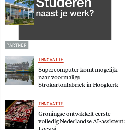
Grip op data en informatie:
Leergang Data en
Informatiehuishouding in
oktober 2026 van start
PARTNER
INNOVATIE
Supercomputer komt mogelijk
naar voormalige
Strokartonfabriek in Hoogkerk
INNOVATIE
Groningse ontwikkelt eerste
volledig Nederlandse AI-assistent:
Loes.ai