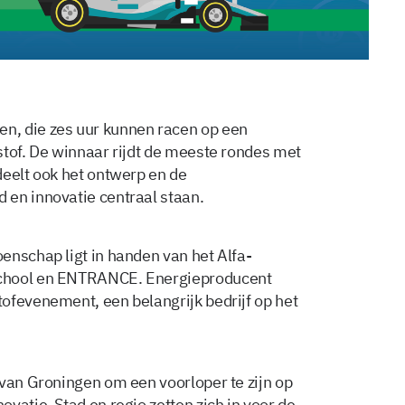
n, die zes uur kunnen racen op een
stof. De winnaar rijdt de meeste rondes met
deelt ook het ontwerp en de
 en innovatie centraal staan.
enschap ligt in handen van het Alfa-
school en ENTRANCE. Energieproducent
ofevenement, een belangrijk bedrijf op het
 van Groningen om een voorloper te zijn op
vatie. Stad en regio zetten zich in voor de