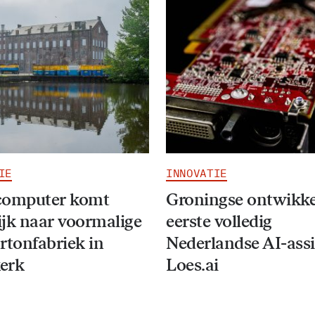
IE
INNOVATIE
computer komt
Groningse ontwikke
jk naar voormalige
eerste volledig
rtonfabriek in
Nederlandse AI-assi
erk
Loes.ai