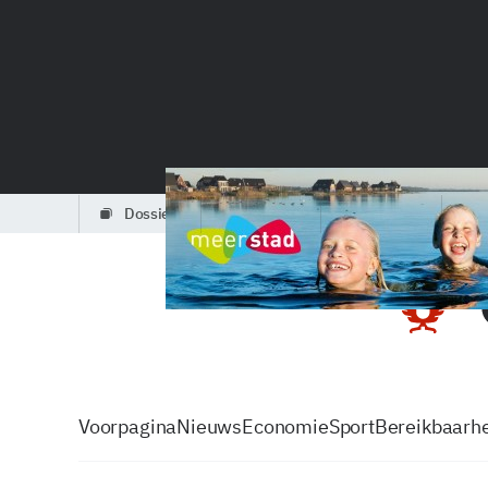
dossiers
partners
podcasts
Voorpagina
Nieuws
Economie
Sport
Bereikbaarhe