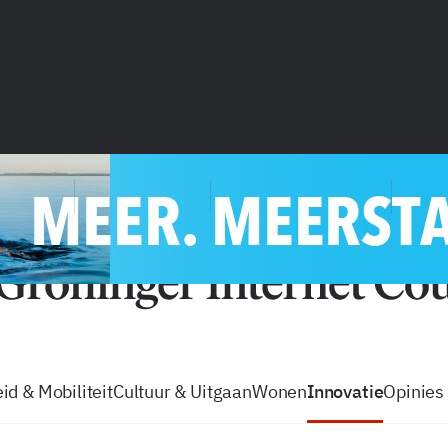
vacatures
zo volg je de GIC
Tip de
id & Mobiliteit
Cultuur & Uitgaan
Wonen
Innovatie
Opinies