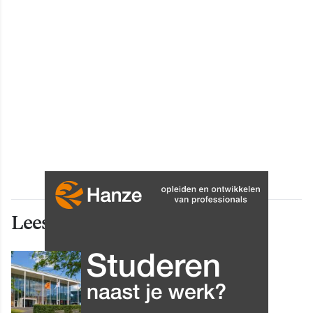
Lees ook deze artikelen
INNOVATIE
Grip op data en informatie:
Leergang Data en