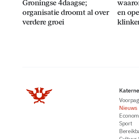
Groningse 4daagse;
waaro
organisatie droomt al over
en ope
verdere groei
klinke
Katern
Voorpag
Nieuws
Econom
Sport
Bereikba
Cultuur 