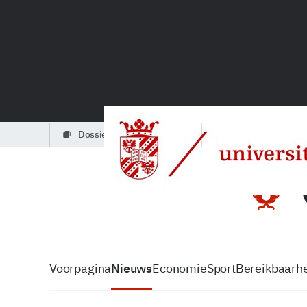
dossiers
partners
podcasts
Voorpagina
Nieuws
Economie
Sport
Bereikbaarhe