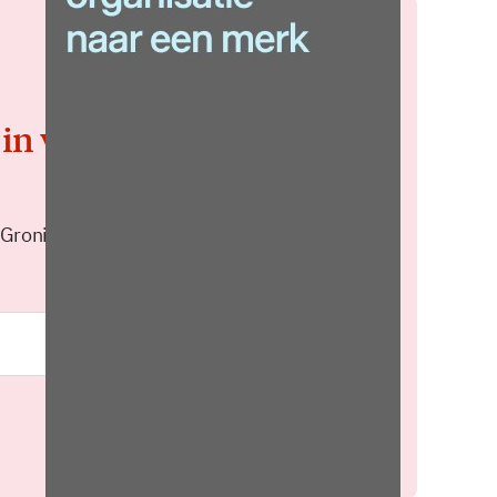
 in voor de
 Groningen elke middag in je
Meld je aan