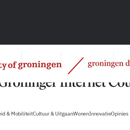
vacatures
zo volg je de GIC
Tip de
id & Mobiliteit
Cultuur & Uitgaan
Wonen
Innovatie
Opinies