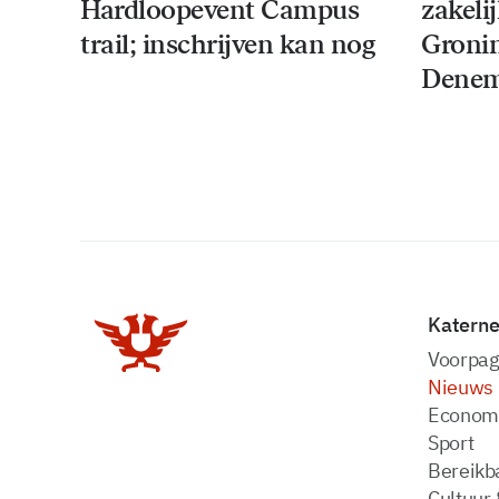
Hardloopevent Campus
zakeli
trail; inschrijven kan nog
Groni
Denem
Katern
Voorpag
Nieuws
Econom
Sport
Bereikba
Cultuur 