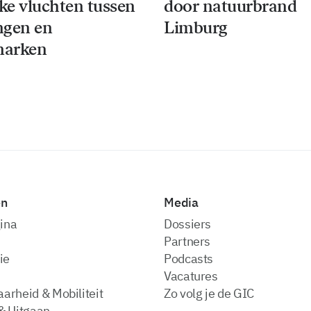
jke vluchten tussen
door natuurbrand
ngen en
Limburg
arken
en
Media
ina
dossiers
partners
ie
podcasts
vacatures
arheid & Mobiliteit
zo volg je de GIC
& Uitgaan