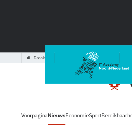
dossiers
partners
podcasts
Voorpagina
Nieuws
Economie
Sport
Bereikbaarhe