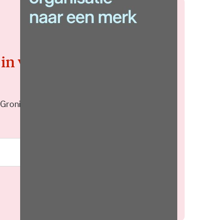
 in voor de
 Groningen elke middag in je
Meld je aan