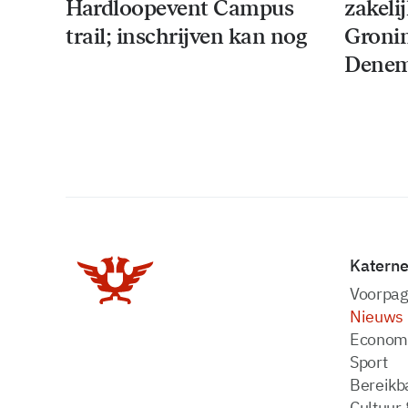
Hardloopevent Campus
zakeli
trail; inschrijven kan nog
Groni
Denem
Katern
Voorpag
Nieuws
Econom
Sport
Bereikba
Cultuur 