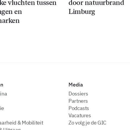
jke vluchten tussen
door natuurbrand
ngen en
Limburg
arken
en
Media
ina
dossiers
partners
ie
podcasts
vacatures
arheid & Mobiliteit
zo volg je de GIC
& Uitgaan