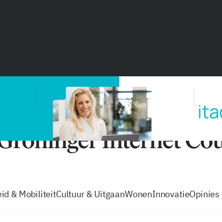
vacatures
zo volg je de GIC
Tip de
id & Mobiliteit
Cultuur & Uitgaan
Wonen
Innovatie
Opinies