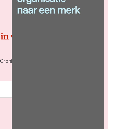
 in voor de
 Groningen elke middag in je
Meld je aan