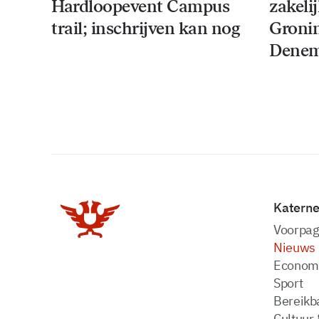
Hardloopevent Campus
zakeli
trail; inschrijven kan nog
Groni
Denem
Katern
Voorpag
Nieuws
Econom
Sport
Bereikba
Cultuur 