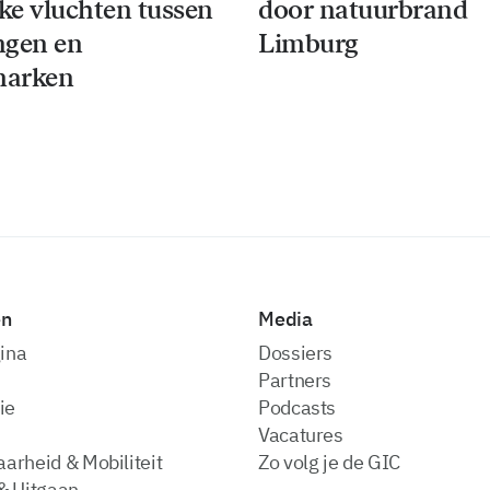
jke vluchten tussen
door natuurbrand
ngen en
Limburg
arken
en
Media
ina
dossiers
partners
ie
podcasts
vacatures
arheid & Mobiliteit
zo volg je de GIC
& Uitgaan