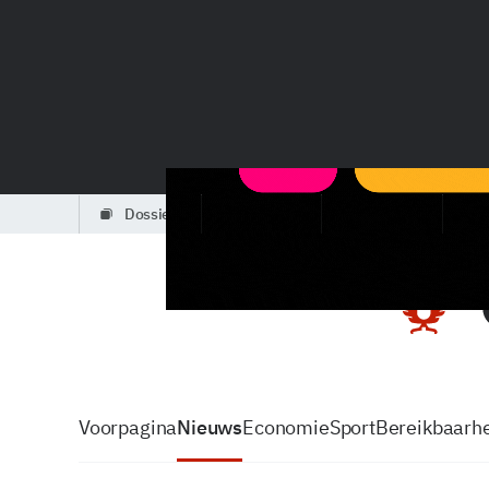
dossiers
partners
podcasts
Voorpagina
Nieuws
Economie
Sport
Bereikbaarhe