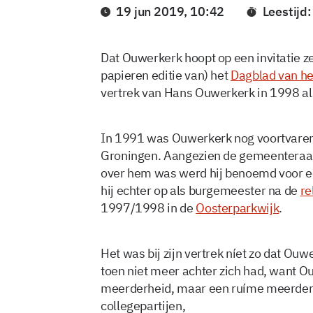
19 jun 2019, 10:42
Leestijd
Dat Ouwerkerk hoopt op een invitatie ze
papieren editie van) het
Dagblad van he
vertrek van Hans Ouwerkerk in 1998 a
In 1991 was Ouwerkerk nog voortvaren
Groningen. Aangezien de gemeenteraad
over hem was werd hij benoemd voor ee
hij echter op als burgemeester na de
re
1997/1998 in de
Oosterparkwijk
.
Het was bij zijn vertrek níet zo dat O
toen niet meer achter zich had, want O
meerderheid, maar een ruíme meerderhe
collegepartijen,