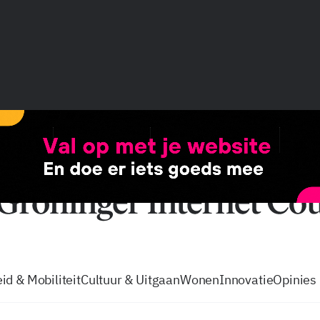
vacatures
zo volg je de GIC
Tip de
id & Mobiliteit
Cultuur & Uitgaan
Wonen
Innovatie
Opinies