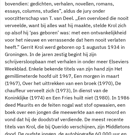
bovendien: gedichten, verhalen, novellen, romans,
essays, columns, studies”, aldus de jury onder
voorzitterschap van T. van Deel. ,,Een overvloed die nooit
verveelde, want bij alles wat hij maakte, stelde Krol zich
op alsof hij ‘pas geboren’ was: met een ontvankelijkheid
voor het nieuwe en verrassende dat hem nooit verlaten
heeft.” Gerrit Krol werd geboren op 1 augustus 1934 in
Groningen. In de jaren zestig begint hij zijn
schrijversloopbaan met verhalen in onder meer Elseviers
Weekblad. Enkele bekende titels van zijn hand zijn Het
gemillimeterde hoofd uit 1967, Een morgen in maart
(1967), Over het uittrekken van een broek (1970), De
chauffeur verveelt zich (1973), In dienst van de
Koninklijke (1974) en Een Fries huilt niet (1980). In 1986
deed Maurits en de feiten nogal wat stof opwaaien, een
boek over een jongen die meewerkte aan een moord en
vond dat hij de doodstraf verdiende. De meest recente
titels van Krol, die bij Querido verschijnen, zijn Middletons
dood, De oudste jongen, de autobiografie 60.000 uur en