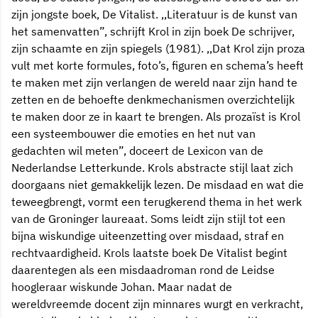
zijn jongste boek, De Vitalist. ,,Literatuur is de kunst van
het samenvatten”, schrijft Krol in zijn boek De schrijver,
zijn schaamte en zijn spiegels (1981). ,,Dat Krol zijn proza
vult met korte formules, foto’s, figuren en schema’s heeft
te maken met zijn verlangen de wereld naar zijn hand te
zetten en de behoefte denkmechanismen overzichtelijk
te maken door ze in kaart te brengen. Als prozaïst is Krol
een systeembouwer die emoties en het nut van
gedachten wil meten”, doceert de Lexicon van de
Nederlandse Letterkunde. Krols abstracte stijl laat zich
doorgaans niet gemakkelijk lezen. De misdaad en wat die
teweegbrengt, vormt een terugkerend thema in het werk
van de Groninger laureaat. Soms leidt zijn stijl tot een
bijna wiskundige uiteenzetting over misdaad, straf en
rechtvaardigheid. Krols laatste boek De Vitalist begint
daarentegen als een misdaadroman rond de Leidse
hoogleraar wiskunde Johan. Maar nadat de
wereldvreemde docent zijn minnares wurgt en verkracht,