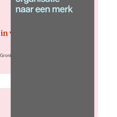
 in voor de
 Groningen elke middag in je
Meld je aan