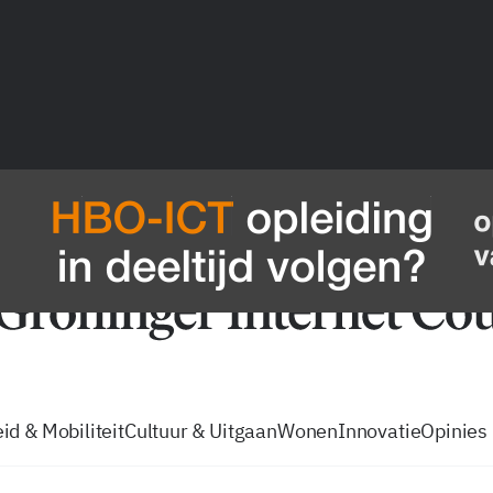
vacatures
zo volg je de GIC
Tip de
id & Mobiliteit
Cultuur & Uitgaan
Wonen
Innovatie
Opinies