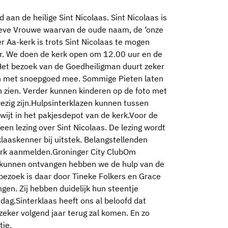
 aan de heilige Sint Nicolaas. Sint Nicolaas is
ieve Vrouwe waarvan de oude naam, de ‘onze
er Aa-kerk is trots Sint Nicolaas te mogen
. We doen de kerk open om 12.00 uur en de
Het bezoek van de Goedheiligman duurt zeker
ten met snoepgoed mee. Sommige Pieten laten
 zien. Verder kunnen kinderen op de foto met
wezig zijn.Hulpsinterklazen kunnen tussen
kwijt in het pakjesdepot van de kerk.Voor de
en lezing over Sint Nicolaas. De lezing wordt
aaskenner bij uitstek. Belangstellenden
 kerk aanmelden.Groninger City ClubOm
te kunnen ontvangen hebben we de hulp van de
bezoek is daar door Tineke Folkers en Grace
en. Zij hebben duidelijk hun steentje
dag.Sinterklaas heeft ons al beloofd dat
eker volgend jaar terug zal komen. En zo
tie.