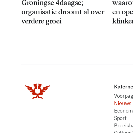
Groningse 4daagse;
waaro
organisatie droomt al over
en ope
verdere groei
klinke
Katern
Voorpag
Nieuws
Econom
Sport
Bereikba
Cultuur 