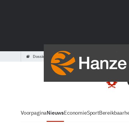
dossiers
partners
podcasts
Voorpagina
Nieuws
Economie
Sport
Bereikbaarhe