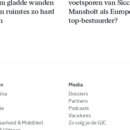
m gladde wanden
voetsporen van Sic
n ruimtes zo hard
Mansholt als Europ
n
top-bestuurder?
en
Media
ina
dossiers
partners
ie
podcasts
vacatures
arheid & Mobiliteit
zo volg je de GIC
& Uitgaan