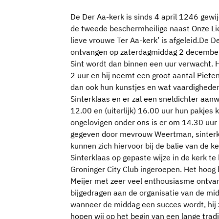
De Der Aa-kerk is sinds 4 april 1246 gewijd
de tweede beschermheilige naast Onze L
lieve vrouwe Ter Aa-kerk’ is afgeleid.De D
ontvangen op zaterdagmiddag 2 december
Sint wordt dan binnen een uur verwacht. 
2 uur en hij neemt een groot aantal Pie
dan ook hun kunstjes en wat vaardigheden
Sinterklaas en er zal een sneldichter aan
12.00 en (uiterlijk) 16.00 uur hun pakjes 
ongelovigen onder ons is er om 14.30 uur e
gegeven door mevrouw Weertman, sinterkl
kunnen zich hiervoor bij de balie van de
Sinterklaas op gepaste wijze in de kerk 
Groninger City Club ingeroepen. Het hoog 
Meijer met zeer veel enthousiasme ontvang
bijgedragen aan de organisatie van de mid
wanneer de middag een succes wordt, hij z
hopen wij op het begin van een lange tradi