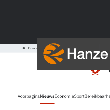
dossiers
partners
podcasts
Voorpagina
Nieuws
Economie
Sport
Bereikbaarhe