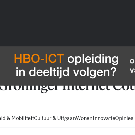
vacatures
zo volg je de GIC
Tip de
id & Mobiliteit
Cultuur & Uitgaan
Wonen
Innovatie
Opinies