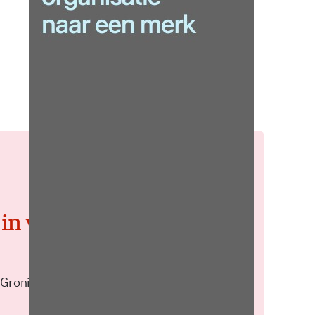
 in voor de
 Groningen elke middag in je