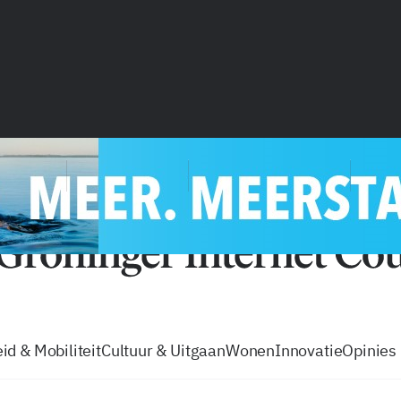
vacatures
zo volg je de GIC
Tip de
id & Mobiliteit
Cultuur & Uitgaan
Wonen
Innovatie
Opinies