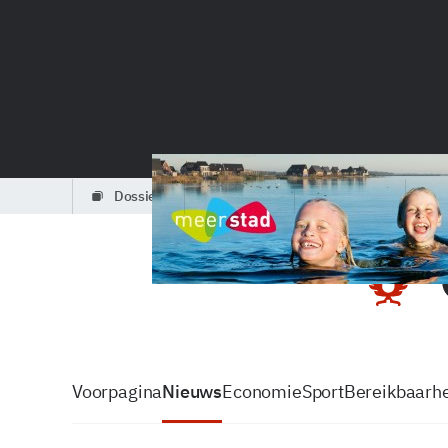
dossiers
partners
podcasts
Voorpagina
Nieuws
Economie
Sport
Bereikbaarhe