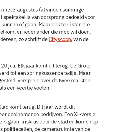
 en met 3 augustus (al vinden sommige
t spektakel is van oorsprong bedoeld voor
ie kunnen of gaan. Maar ook toeristen die
elkom, en ieder ander die mee wil doen.
dereen, zo schrijft de
Cityscoop
, van de
0 juli. Elk jaar komt dit terug. De Grote
erd tot een springkussenparadijs. Maar
gesteld, verspreid over de twee markten.
als een veertje voelen.
ad komt terug. Dit jaar wordt dit
meer deelnemende bedrijven. Een XL-versie
mers gaan kriskras door de stad en komen op
ls politiecellen, de cameraruimte van de