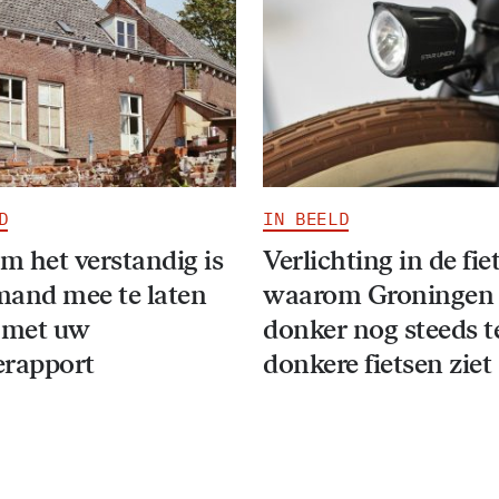
D
IN BEELD
 het verstandig is
Verlichting in de fie
and mee te laten
waarom Groningen 
 met uw
donker nog steeds t
erapport
donkere fietsen ziet