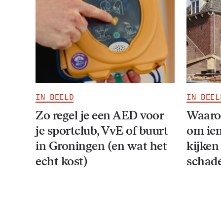
IN BEELD
IN BEEL
Zo regel je een AED voor
Waarom
je sportclub, VvE of buurt
om iem
in Groningen (en wat het
kijken
echt kost)
schad