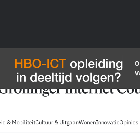
vacatures
zo volg je de GIC
Tip de
id & Mobiliteit
Cultuur & Uitgaan
Wonen
Innovatie
Opinies