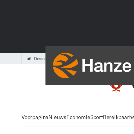
dossiers
partners
podcasts
Voorpagina
Nieuws
Economie
Sport
Bereikbaarhe