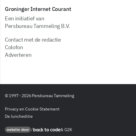
Groninger Internet Courant
Een initiatief van
Persbureau Tammeling B.V.
Contact met de redactie
Colofon
Adverteren
© 1997 - 2026 Persbureau Tammeling
Privacy en Cookie Statement
De luncheditie
&
G2K
Back to code
website door