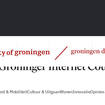
vacatures
zo volg je de GIC
Tip de
id & Mobiliteit
Cultuur & Uitgaan
Wonen
Innovatie
Opinies