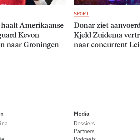
SPORT
 haalt Amerikaanse
Donar ziet aanvoer
guard Kevon
Kjeld Zuidema vert
n naar Groningen
naar concurrent Le
en
Media
ina
dossiers
partners
ie
podcasts