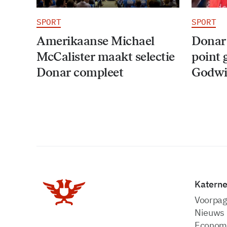
SPORT
SPORT
Amerikaanse Michael
Donar
McCalister maakt selectie
point 
Donar compleet
Godwi
Katern
Voorpag
Nieuws
Econom