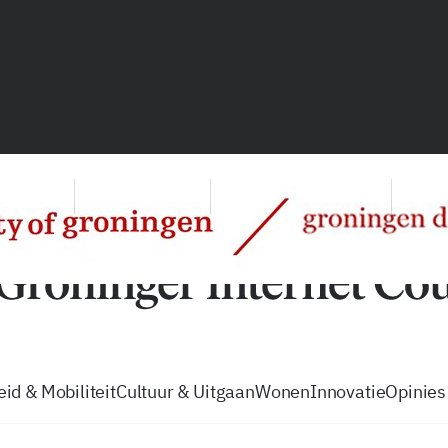
vacatures
zo volg je de GIC
Tip de
id & Mobiliteit
Cultuur & Uitgaan
Wonen
Innovatie
Opinies