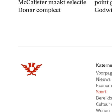
McCalister maakt selectie
point 
Donar compleet
Godwi
Katern
Voorpag
Nieuws
Econom
Sport
Bereikba
Cultuur 
Wonen