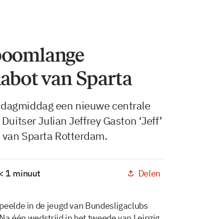
 boomlange
habot van Sparta
ndagmiddag een nieuwe centrale
Duitser Julian Jeffrey Gaston ‘Jeff’
 van Sparta Rotterdam.
Delen
 < 1 minuut
peelde in de jeugd van Bundesligaclubs
 Na één wedstrijd in het tweede van Leipzig,