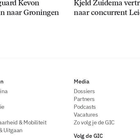
guard Kevon
Kjeld Zuidema vert
n naar Groningen
naar concurrent Le
en
Media
ina
dossiers
partners
ie
podcasts
vacatures
arheid & Mobiliteit
zo volg je de GIC
& Uitgaan
Volg de GIC