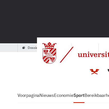
dossiers
partners
podcasts
Voorpagina
Nieuws
Economie
Sport
Bereikbaarhe