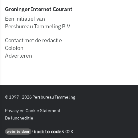
Groninger Internet Courant
Een initiatief van
Persbureau Tammeling B.V.
Contact met de redactie
Colofon
Adverteren
© 1997 - 2026 Persbureau Tammeling
Privacy en Cookie Statement
De luncheditie
&
G2K
Back to code
website door