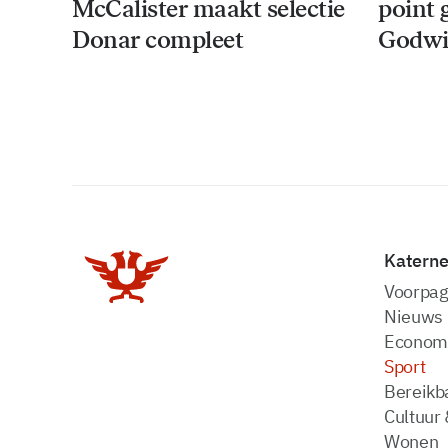
McCalister maakt selectie
point 
Donar compleet
Godwi
Katern
Voorpag
Nieuws
Econom
Sport
Bereikba
Cultuur 
Wonen