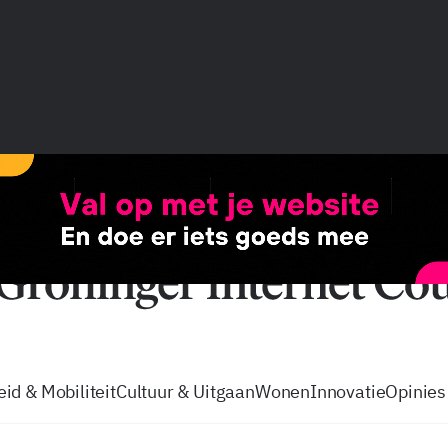
vacatures
zo volg je de GIC
Tip de
id & Mobiliteit
Cultuur & Uitgaan
Wonen
Innovatie
Opinies