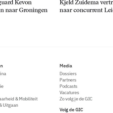
guard Kevon
Kjeld Zuidema vert
n naar Groningen
naar concurrent Le
en
Media
ina
dossiers
partners
ie
podcasts
vacatures
arheid & Mobiliteit
zo volg je de GIC
& Uitgaan
Volg de GIC