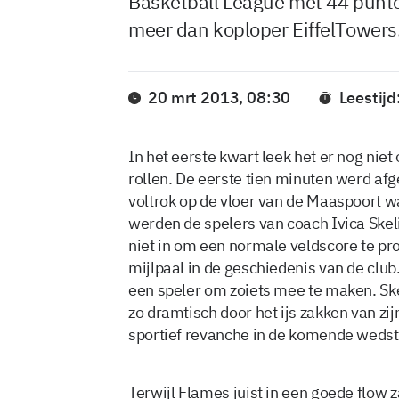
Basketball League met 44 punten
meer dan koploper EiffelTowers
20 mrt 2013, 08:30
Leestijd
In het eerste kwart leek het er nog niet 
rollen. De eerste tien minuten werd af
voltrok op de vloer van de Maaspoort 
werden de spelers van coach Ivica Skel
niet in om een normale veldscore te p
mijlpaal in de geschiedenis van de club
een speler om zoiets mee te maken. Ske
zo dramtisch door het ijs zakken van zij
sportief revanche in de komende wedst
Terwijl Flames juist in een goede flow 