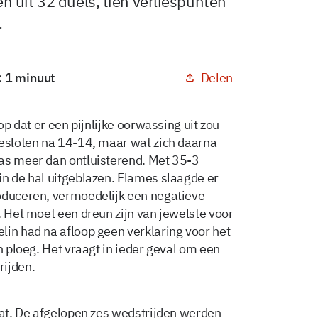
 uit 32 duels, tien verliespunten
.
Delen
: 1 minuut
op dat er een pijnlijke oorwassing uit zou
gesloten na 14-14, maar wat zich daarna
was meer dan ontluisterend. Met 35-3
in de hal uitgeblazen. Flames slaagde er
roduceren, vermoedelijk een negatieve
. Het moet een dreun zijn van jewelste voor
lin had na afloop geen verklaring voor het
n ploeg. Het vraagt in ieder geval om een
rijden.
zat. De afgelopen zes wedstrijden werden