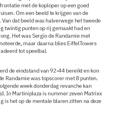
frontatie met de koploper op een goed
sen. Om een beeld te krijgen van de
. Van dat beeld was halverwege het tweede
eg twintig punten op rij gemaakt had en
rong. Het was Sergio de Randamie met
 noteerde, maar daarna blies EiffelTowers
deerd tot speelbal.
rd de eindstand van 92-44 bereikt en kon
 de Randamie was topscorer met 8 punten.
 volgende week donderdag revanche kan
d. In Martiniplaza is nummer zeven Matrixx
g is het op de mentale blaren zitten na deze