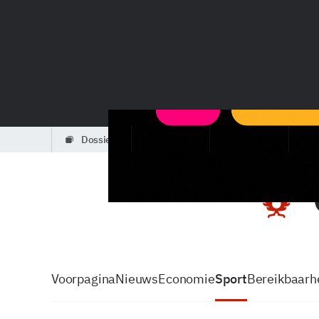
dossiers
partners
podcasts
Voorpagina
Nieuws
Economie
Sport
Bereikbaarhe