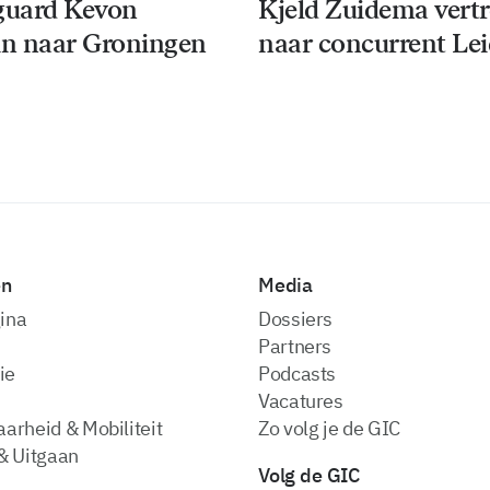
guard Kevon
Kjeld Zuidema vert
n naar Groningen
naar concurrent Le
en
Media
ina
dossiers
partners
ie
podcasts
vacatures
arheid & Mobiliteit
zo volg je de GIC
& Uitgaan
Volg de GIC