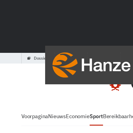
dossiers
partners
podcasts
Voorpagina
Nieuws
Economie
Sport
Bereikbaarhe