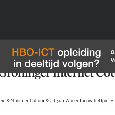
vacatures
zo volg je de GIC
Tip de
id & Mobiliteit
Cultuur & Uitgaan
Wonen
Innovatie
Opinies