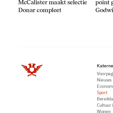
McCalister maakt selectie
point 
Donar compleet
Godwi
Katern
Voorpag
Nieuws
Econom
Sport
Bereikba
Cultuur 
Wonen