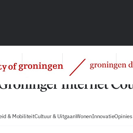
vacatures
zo volg je de GIC
Tip de
id & Mobiliteit
Cultuur & Uitgaan
Wonen
Innovatie
Opinies