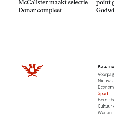
McCalister maakt selectie
point 
Donar compleet
Godwi
Katern
Voorpag
Nieuws
Econom
Sport
Bereikba
Cultuur 
Wonen