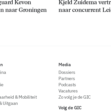
guard Kevon
Kjeld Zuidema vert
n naar Groningen
naar concurrent Le
en
Media
ina
dossiers
partners
ie
podcasts
vacatures
arheid & Mobiliteit
zo volg je de GIC
& Uitgaan
Volg de GIC