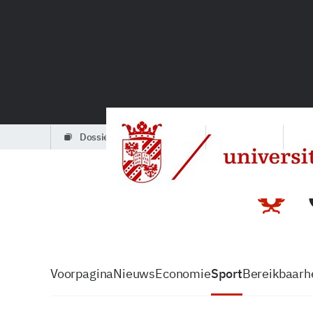
dossiers
partners
podcasts
Voorpagina
Nieuws
Economie
Sport
Bereikbaarhe