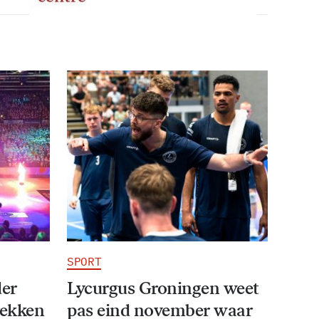
SPORT
der
Lycurgus Groningen weet
rekken
pas eind november waar