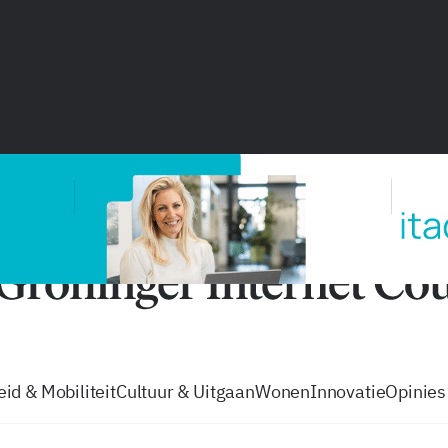
vacatures
zo volg je de GIC
Tip de
id & Mobiliteit
Cultuur & Uitgaan
Wonen
Innovatie
Opinies