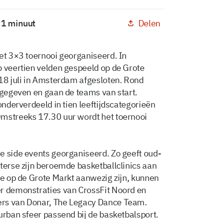
Delen
: 1 minuut
het 3×3 toernooi georganiseerd. In
p veertien velden gespeeld op de Grote
 18 juli in Amsterdam afgesloten. Rond
l gegeven en gaan de teams van start.
onderverdeeld in tien leeftijdscategorieën
Omstreeks 17.30 uur wordt het toernooi
e side events georganiseerd. Zo geeft oud-
eterse zijn beroemde basketballclinics aan
ie op de Grote Markt aanwezig zijn, kunnen
er demonstraties van CrossFit Noord en
ers van Donar, The Legacy Dance Team.
urban sfeer passend bij de basketbalsport.