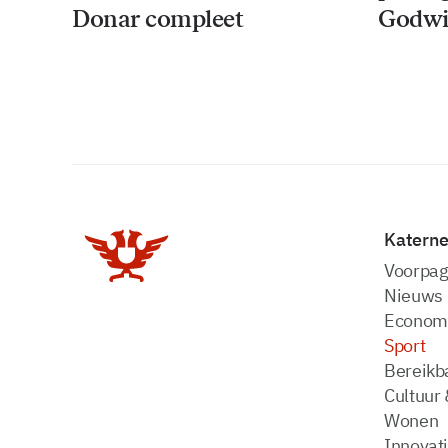
Donar compleet
Godwi
Katern
Voorpag
Nieuws
Econom
Sport
Bereikba
Cultuur 
Wonen
Innovat