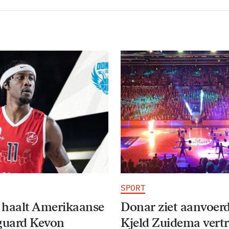
SPORT
 haalt Amerikaanse
Donar ziet aanvoer
guard Kevon
Kjeld Zuidema vert