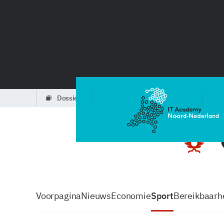
dossiers
partners
podcasts
Voorpagina
Nieuws
Economie
Sport
Bereikbaarhe