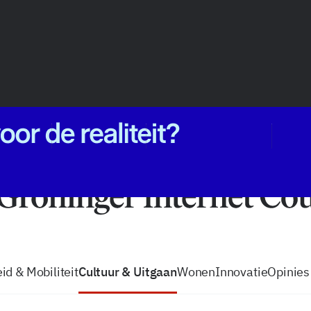
vacatures
zo volg je de GIC
Tip de
id & Mobiliteit
Cultuur & Uitgaan
Wonen
Innovatie
Opinies