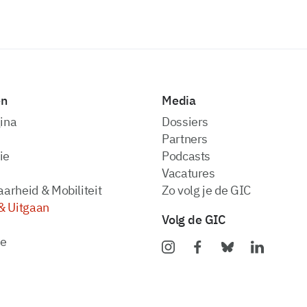
en
Media
ina
dossiers
partners
ie
podcasts
vacatures
arheid & Mobiliteit
zo volg je de GIC
& Uitgaan
Volg de GIC
ie