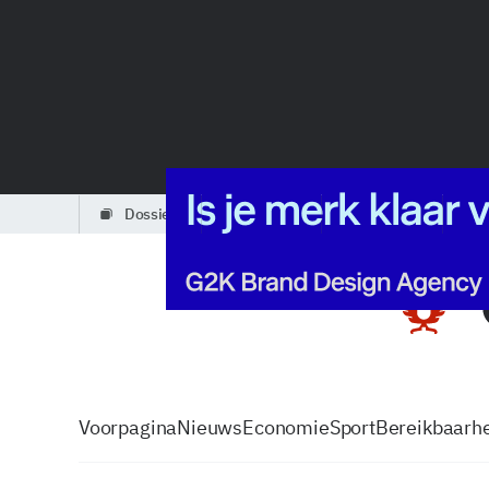
dossiers
partners
podcasts
Voorpagina
Nieuws
Economie
Sport
Bereikbaarhe