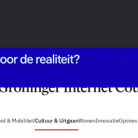
vacatures
zo volg je de GIC
Tip de
id & Mobiliteit
Cultuur & Uitgaan
Wonen
Innovatie
Opinies