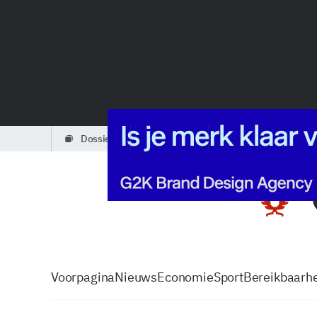
dossiers
partners
podcasts
Voorpagina
Nieuws
Economie
Sport
Bereikbaarhe