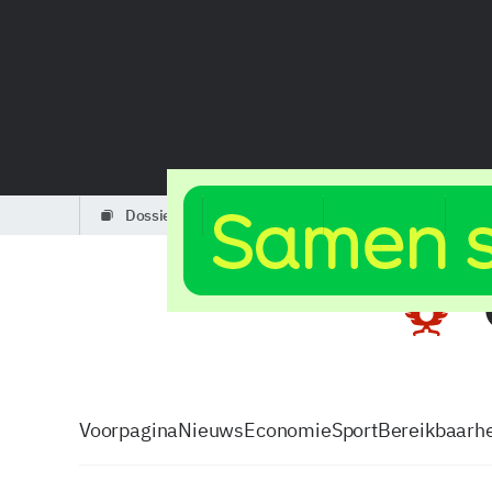
dossiers
partners
podcasts
Voorpagina
Nieuws
Economie
Sport
Bereikbaarhe