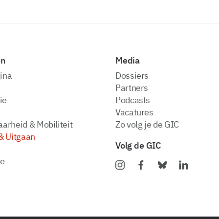
en
Media
ina
dossiers
partners
ie
podcasts
vacatures
arheid & Mobiliteit
zo volg je de GIC
& Uitgaan
Volg de GIC
ie