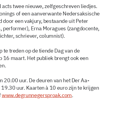
al acts twee nieuwe, zelfgeschreven liedjes.
 Gronings of een aanverwante Nedersaksische
 door een vakjury, bestaande uit Peter
, performer), Erna Moragues (zangdocente,
chter, schriever, columnist).
p te treden op de tiende Dag van de
p 16 maart. Het publiek brengt ook een
en.
om 20.00 uur. De deuren van het Der Aa-
9.30 uur. Kaarten à 10 euro zijn te krijgen
f
www.degrunnegersproak.com
.