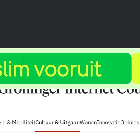
vacatures
zo volg je de GIC
Tip de
id & Mobiliteit
Cultuur & Uitgaan
Wonen
Innovatie
Opinies