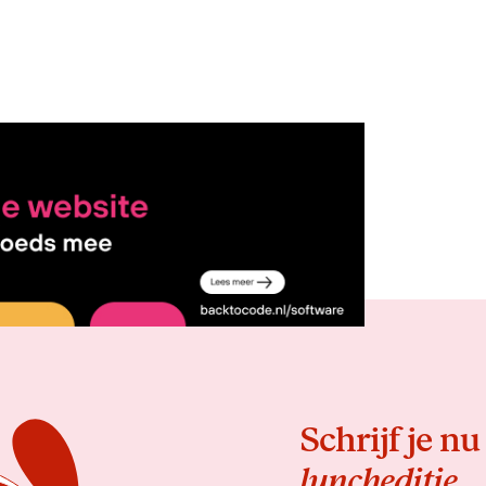
Delen
Schrijf je nu
luncheditie