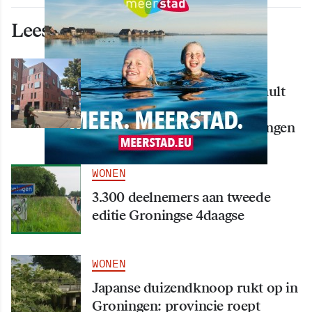
Lees ook deze artikelen
WONEN
Nieuw creatief centrum Tumult
bijna klaar: opening eind
september in hart van Groningen
WONEN
3.300 deelnemers aan tweede
editie Groningse 4daagse
WONEN
Japanse duizendknoop rukt op in
Groningen: provincie roept