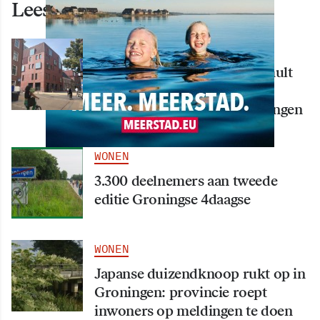
Lees ook deze artikelen
WONEN
Nieuw creatief centrum Tumult
bijna klaar: opening eind
september in hart van Groningen
WONEN
3.300 deelnemers aan tweede
editie Groningse 4daagse
WONEN
Japanse duizendknoop rukt op in
Groningen: provincie roept
inwoners op meldingen te doen