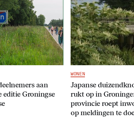
WONEN
deelnemers aan
Japanse duizendkn
 editie Groningse
rukt op in Groninge
se
provincie roept inw
op meldingen te do