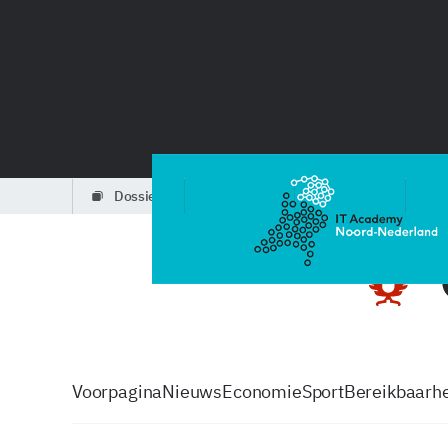
dossiers
partners
podcasts
Voorpagina
Nieuws
Economie
Sport
Bereikbaarhe