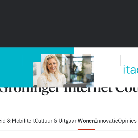
vacatures
zo volg je de GIC
Tip de
id & Mobiliteit
Cultuur & Uitgaan
Wonen
Innovatie
Opinies