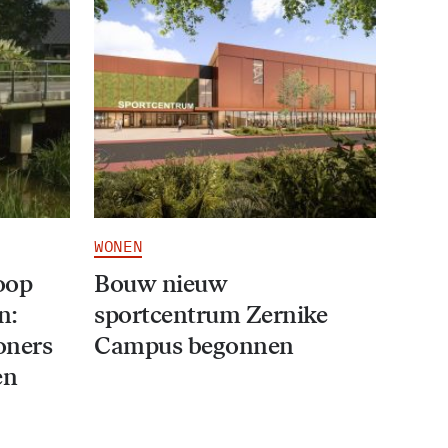
WONEN
oop
Bouw nieuw
n:
sportcentrum Zernike
oners
Campus begonnen
en