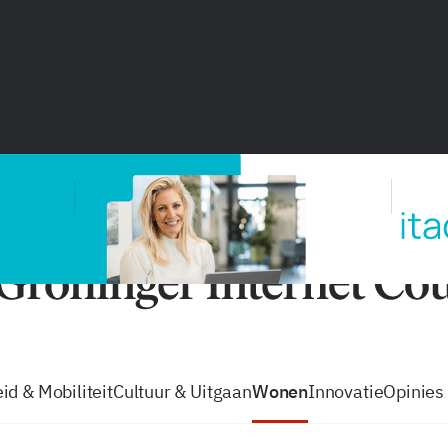
vacatures
zo volg je de GIC
Tip de
id & Mobiliteit
Cultuur & Uitgaan
Wonen
Innovatie
Opinies