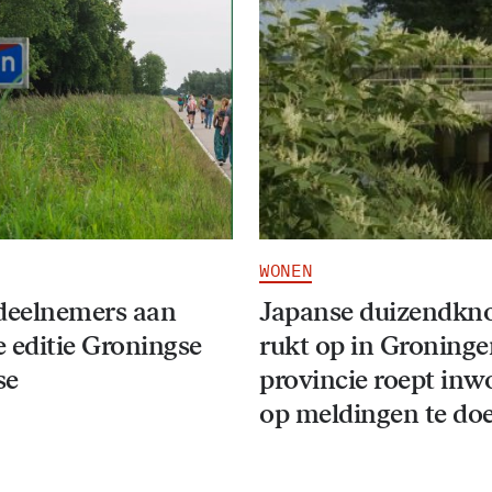
WONEN
deelnemers aan
Japanse duizendkn
 editie Groningse
rukt op in Groninge
se
provincie roept inw
op meldingen te do