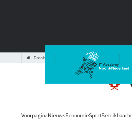
dossiers
partners
podcasts
Voorpagina
Nieuws
Economie
Sport
Bereikbaarhe