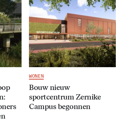
WONEN
oop
Bouw nieuw
n:
sportcentrum Zernike
oners
Campus begonnen
en