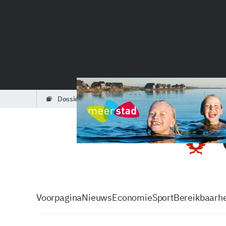
dossiers
partners
podcasts
Voorpagina
Nieuws
Economie
Sport
Bereikbaarhe