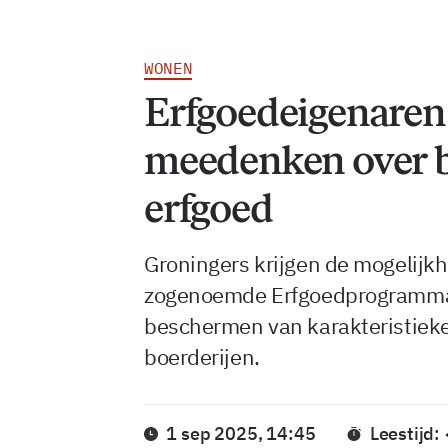
WONEN
Erfgoedeigenare
meedenken over 
erfgoed
Groningers krijgen de mogelijk
zogenoemde Erfgoedprogramma, ee
beschermen van karakteristiek
boerderijen.
1 sep 2025, 14:45
Leestijd: