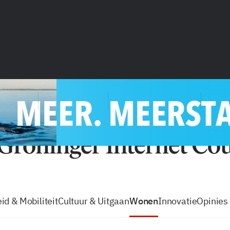
vacatures
zo volg je de GIC
Tip de
id & Mobiliteit
Cultuur & Uitgaan
Wonen
Innovatie
Opinies