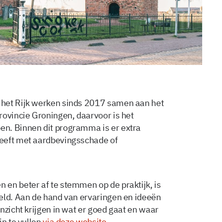
 het Rijk werken sinds 2017 samen aan het
rovincie Groningen, daarvoor is het
n. Binnen dit programma is er extra
eeft met aardbevingsschade of
en beter af te stemmen op de praktijk, is
eld. Aan de hand van ervaringen en ideeën
nzicht krijgen in wat er goed gaat en waar
in te vullen
via deze website.