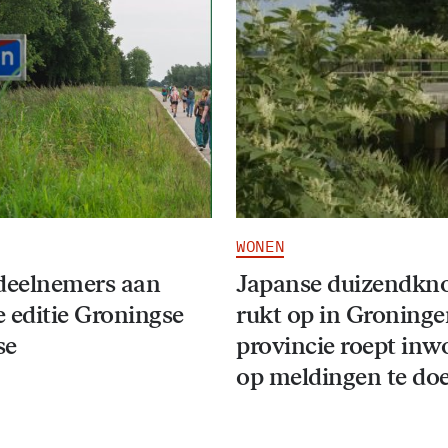
WONEN
deelnemers aan
Japanse duizendkn
 editie Groningse
rukt op in Groninge
se
provincie roept inw
op meldingen te do