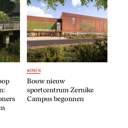
WONEN
oop
Bouw nieuw
n:
sportcentrum Zernike
oners
Campus begonnen
en