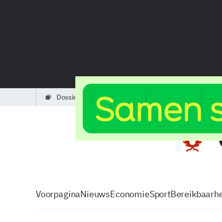
dossiers
partners
podcasts
Voorpagina
Nieuws
Economie
Sport
Bereikbaarhe