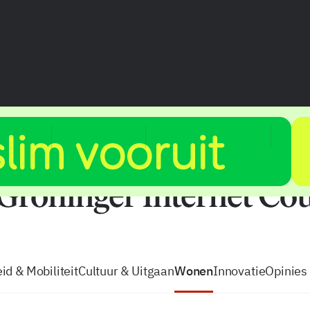
vacatures
zo volg je de GIC
Tip de
id & Mobiliteit
Cultuur & Uitgaan
Wonen
Innovatie
Opinies