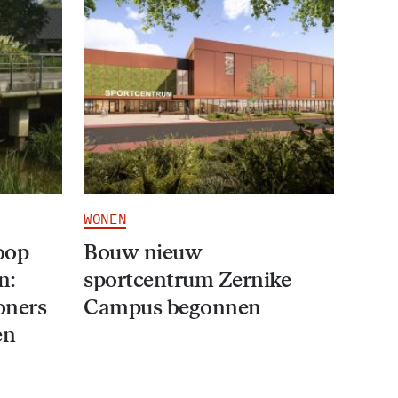
WONEN
oop
Bouw nieuw
n:
sportcentrum Zernike
oners
Campus begonnen
en