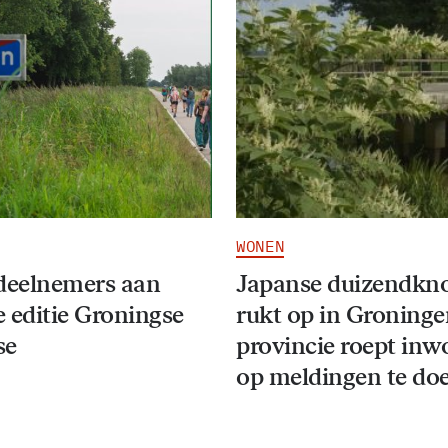
WONEN
deelnemers aan
Japanse duizendkn
 editie Groningse
rukt op in Groninge
se
provincie roept inw
op meldingen te do