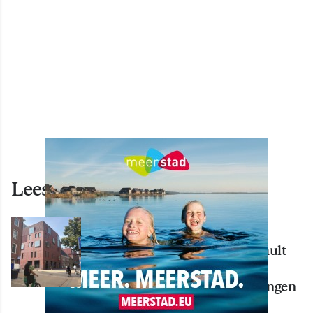
Lees ook deze artikelen
WONEN
Nieuw creatief centrum Tumult
bijna klaar: opening eind
september in hart van Groningen