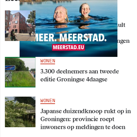
WONEN
Nieuw creatief centrum Tumult
bijna klaar: opening eind
september in hart van Groningen
WONEN
3.300 deelnemers aan tweede
editie Groningse 4daagse
WONEN
Japanse duizendknoop rukt op in
Groningen: provincie roept
inwoners op meldingen te doen