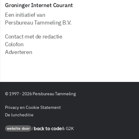
Groninger Internet Courant
Een initiatief van
Persbureau Tammeling B.V.
Contact met de redactie
Colofon
Adverteren
© 1997 - 2026 Persbureau Tammeling
Privacy en Cookie Statement
De luncheditie
&
G2K
Back to code
website door