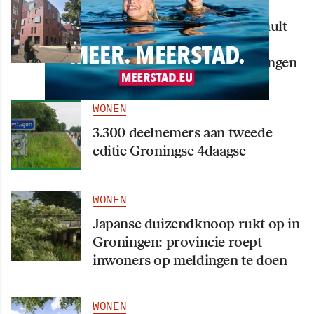
WONEN
Nieuw creatief centrum Tumult
bijna klaar: opening eind
september in hart van Groningen
WONEN
3.300 deelnemers aan tweede
editie Groningse 4daagse
WONEN
Japanse duizendknoop rukt op in
Groningen: provincie roept
inwoners op meldingen te doen
WONEN