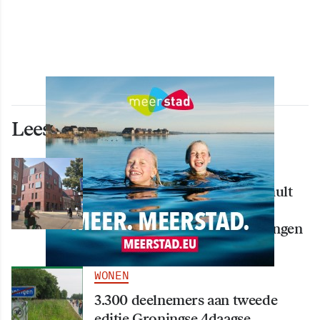
Lees ook deze artikelen
WONEN
Nieuw creatief centrum Tumult
bijna klaar: opening eind
september in hart van Groningen
WONEN
3.300 deelnemers aan tweede
editie Groningse 4daagse