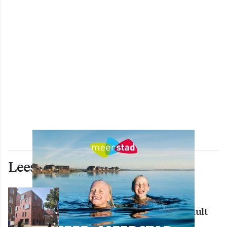
Lees ook deze artikelen
WONEN
Nieuw creatief centrum Tumult
bijna klaar: opening eind