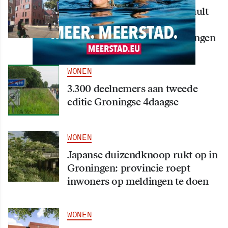
Nieuw creatief centrum Tumult
bijna klaar: opening eind
september in hart van Groningen
WONEN
3.300 deelnemers aan tweede
editie Groningse 4daagse
WONEN
Japanse duizendknoop rukt op in
Groningen: provincie roept
inwoners op meldingen te doen
WONEN