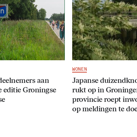
WONEN
deelnemers aan
Japanse duizendkn
 editie Groningse
rukt op in Groninge
se
provincie roept inw
op meldingen te do