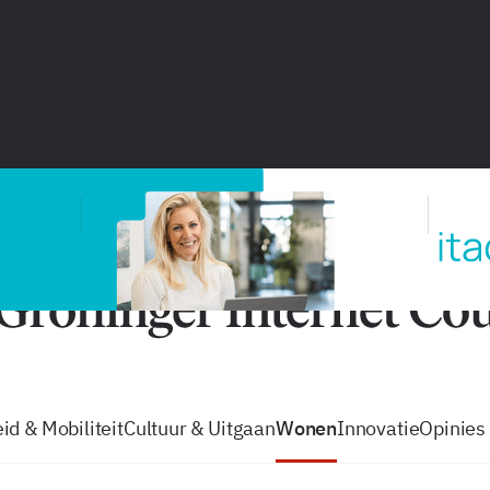
vacatures
zo volg je de GIC
Tip de
id & Mobiliteit
Cultuur & Uitgaan
Wonen
Innovatie
Opinies