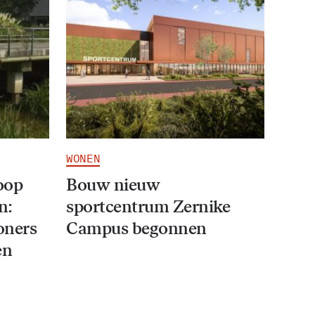
WONEN
oop
Bouw nieuw
n:
sportcentrum Zernike
oners
Campus begonnen
en