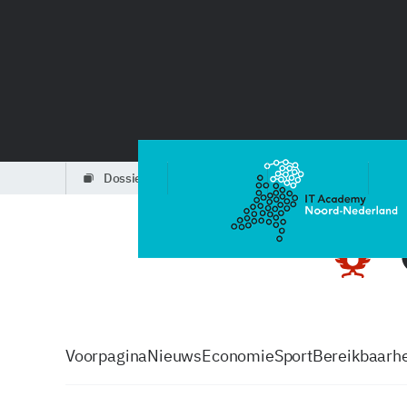
dossiers
partners
podcasts
Voorpagina
Nieuws
Economie
Sport
Bereikbaarhe