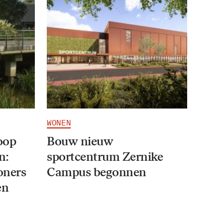
WONEN
oop
Bouw nieuw
n:
sportcentrum Zernike
oners
Campus begonnen
en