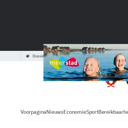
dossiers
partners
podcasts
Voorpagina
Nieuws
Economie
Sport
Bereikbaarhe