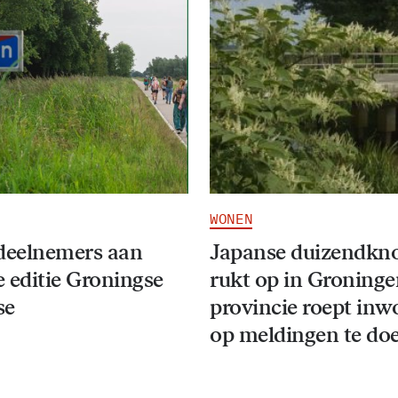
WONEN
deelnemers aan
Japanse duizendkn
 editie Groningse
rukt op in Groninge
se
provincie roept inw
op meldingen te do