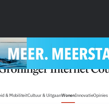
vacatures
zo volg je de GIC
Tip de
id & Mobiliteit
Cultuur & Uitgaan
Wonen
Innovatie
Opinies