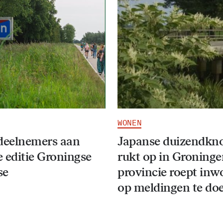
WONEN
deelnemers aan
Japanse duizendkn
 editie Groningse
rukt op in Groninge
se
provincie roept inw
op meldingen te do