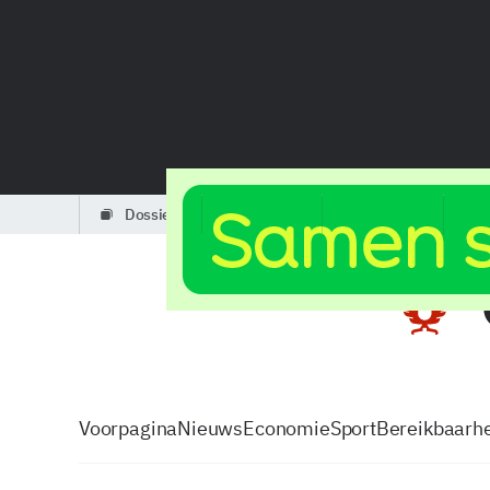
dossiers
partners
podcasts
Voorpagina
Nieuws
Economie
Sport
Bereikbaarhe