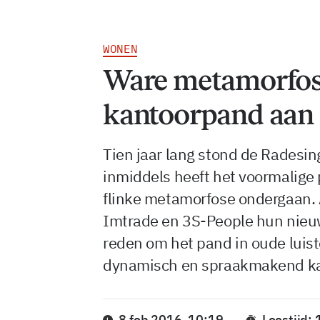
WONEN
Ware metamorfos
kantoorpand aan 
Tien jaar lang stond de Radesin
inmiddels heeft het voormalig
flinke metamorfose ondergaan.
Imtrade en 3S-People hun nieu
reden om het pand in oude luiste
dynamisch en spraakmakend ka
8 feb 2016, 10:19
Leestijd: 