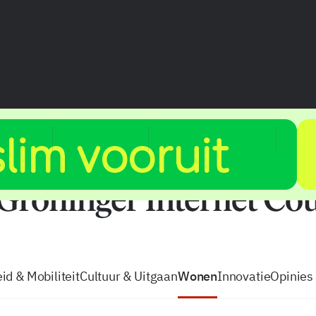
vacatures
zo volg je de GIC
Tip de
id & Mobiliteit
Cultuur & Uitgaan
Wonen
Innovatie
Opinies