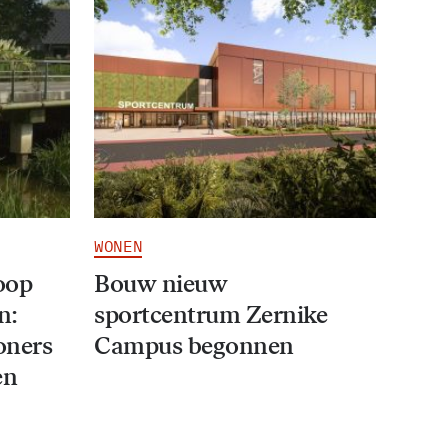
WONEN
oop
Bouw nieuw
n:
sportcentrum Zernike
oners
Campus begonnen
en