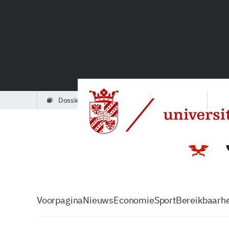
dossiers
partners
podcasts
Voorpagina
Nieuws
Economie
Sport
Bereikbaarhe