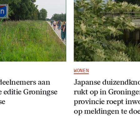
WONEN
deelnemers aan
Japanse duizendkn
 editie Groningse
rukt op in Groninge
se
provincie roept inw
op meldingen te do