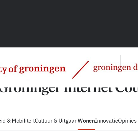
vacatures
zo volg je de GIC
Tip de
id & Mobiliteit
Cultuur & Uitgaan
Wonen
Innovatie
Opinies