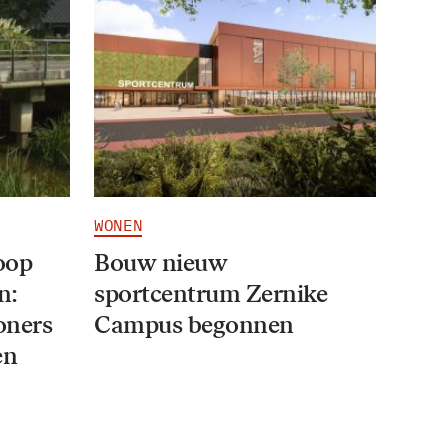
WONEN
oop
Bouw nieuw
n:
sportcentrum Zernike
oners
Campus begonnen
en