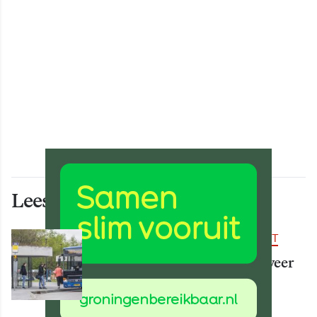
Lees ook deze artikelen
BEREIKBAARHEID & MOBILITEIT
Vanaf 15 augustus rijden er weer
meer bussen