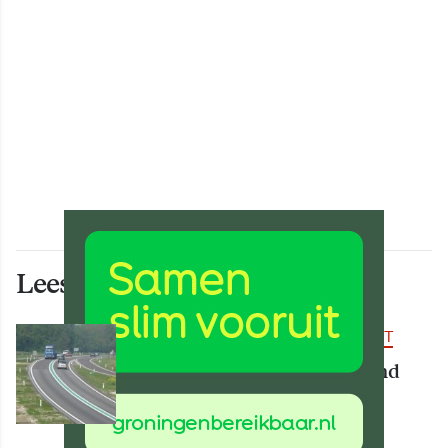
Lees ook deze artikelen
BEREIKBAARHEID & MOBILITEIT
Deel van N34 meer dan maand
afgesloten vanwege
werkzaamheden