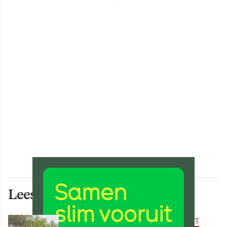
Lees ook deze artikelen
BEREIKBAARHEID & MOBILITEIT