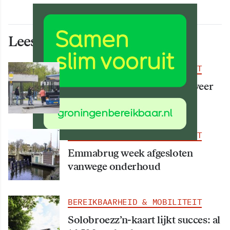
Lees ook deze artikelen
BEREIKBAARHEID & MOBILITEIT
Vanaf 15 augustus rijden er weer
meer bussen
BEREIKBAARHEID & MOBILITEIT
Emmabrug week afgesloten
vanwege onderhoud
BEREIKBAARHEID & MOBILITEIT
Solobroezz’n-kaart lijkt succes: al