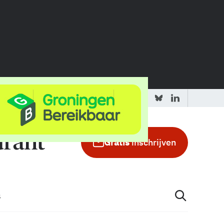
 redactie
Adverteren in de GIC
Gratis
inschrijven
s