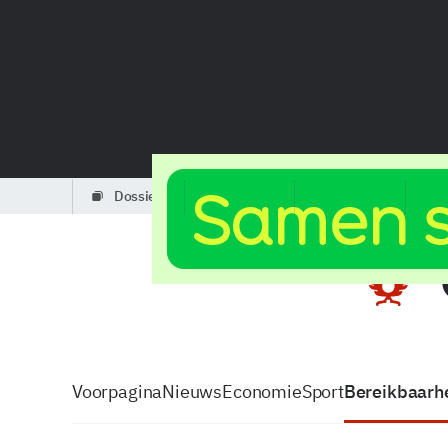
dossiers
partners
podcasts
Voorpagina
Nieuws
Economie
Sport
Bereikbaarhe