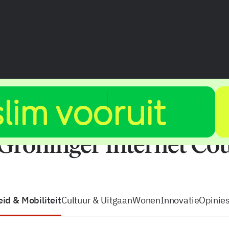
vacatures
zo volg je de GIC
Tip de
id & Mobiliteit
Cultuur & Uitgaan
Wonen
Innovatie
Opinie