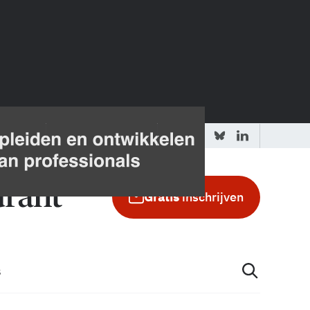
 redactie
Adverteren in de GIC
Gratis
inschrijven
s