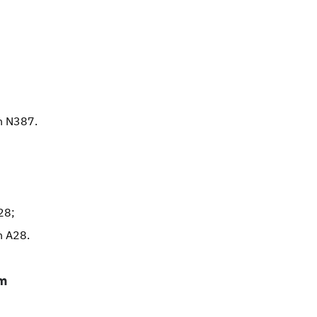
en N387.
28;
n A28.
am