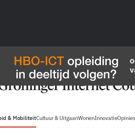
vacatures
zo volg je de GIC
Tip de
id & Mobiliteit
Cultuur & Uitgaan
Wonen
Innovatie
Opinie