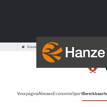
dossiers
partners
podcasts
Voorpagina
Nieuws
Economie
Sport
Bereikbaarhe