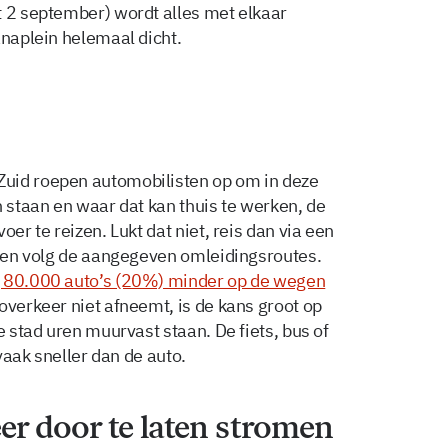
 2 september) wordt alles met elkaar
anaplein helemaal dicht.
uid roepen automobilisten op om in deze
n staan en waar dat kan thuis te werken, de
oer te reizen. Lukt dat niet, reis dan via een
ts en volg de aangegeven omleidingsroutes.
g 80.000 auto’s (20%) minder op de wegen
overkeer niet afneemt, is de kans groot op
e stad uren muurvast staan. De fiets, bus of
 vaak sneller dan de auto.
r door te laten stromen