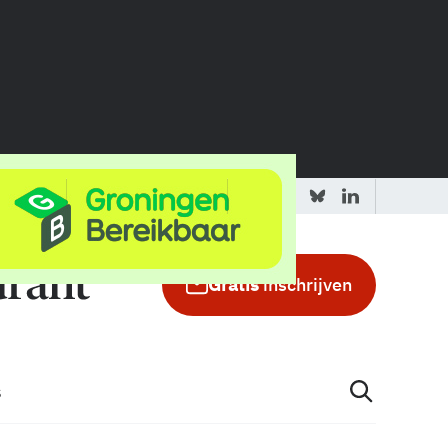
 redactie
Adverteren in de GIC
Gratis
inschrijven
s