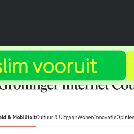
vacatures
zo volg je de GIC
Tip de
id & Mobiliteit
Cultuur & Uitgaan
Wonen
Innovatie
Opinie