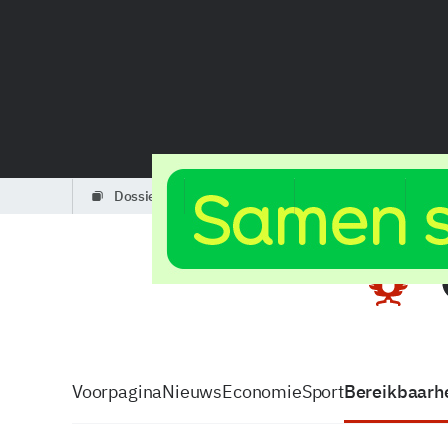
dossiers
partners
podcasts
Voorpagina
Nieuws
Economie
Sport
Bereikbaarhe