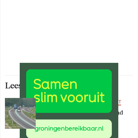
Lees ook deze artikelen
BEREIKBAARHEID & MOBILITEIT
Deel van N34 meer dan maand
afgesloten vanwege
werkzaamheden