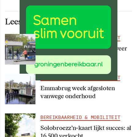
Lees ook deze artikelen
BEREIKBAARHEID & MOBILITEIT
Vanaf 15 augustus rijden er weer
meer bussen
BEREIKBAARHEID & MOBILITEIT
Emmabrug week afgesloten
vanwege onderhoud
BEREIKBAARHEID & MOBILITEIT
Solobroezz’n-kaart lijkt succes: al
16.500 verkocht