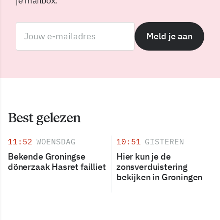
je mailbox.
Meld je aan
Best gelezen
11:52
WOENSDAG
10:51
GISTEREN
Bekende Groningse
Hier kun je de
dönerzaak Hasret failliet
zonsverduistering
bekijken in Groningen