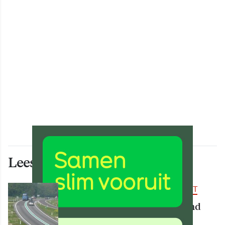
Lees ook deze artikelen
BEREIKBAARHEID & MOBILITEIT
Deel van N34 meer dan maand
afgesloten vanwege